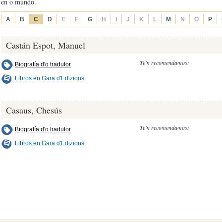
en o mundo.
A
B
C
D
E
F
G
H
I
J
K
L
M
N
O
P
Castán Espot, Manuel
Te'n recomendamos:
Biografía d'o tradutor
Libros en Gara d'Edizions
Casaus, Chesús
Te'n recomendamos:
Biografía d'o tradutor
Libros en Gara d'Edizions