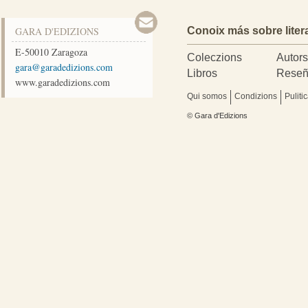
GARA D'EDIZIONS
Conoix más sobre liter
E-50010
Zaragoza
Coleczions
Autor
moc.snoizidedarag@arag
Libros
Reseñ
www.garadedizions.com
Qui somos
Condizions
Puliti
© Gara d'Edizions