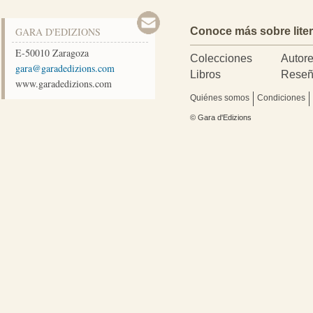
GARA D'EDIZIONS
Conoce más sobre lite
E-50010
Zaragoza
Colecciones
Autor
moc.snoizidedarag@arag
Libros
Reseñ
www.garadedizions.com
Quiénes somos
Condiciones
© Gara d'Edizions