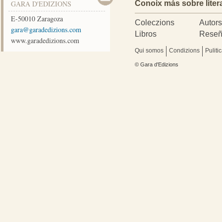
GARA D'EDIZIONS
Conoix más sobre liter
E-50010
Zaragoza
Coleczions
Autor
moc.snoizidedarag@arag
Libros
Reseñ
www.garadedizions.com
Qui somos
Condizions
Puliti
© Gara d'Edizions