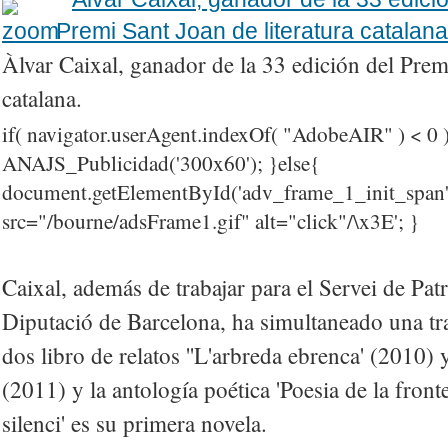
Àlvar Caixal, ganador de la 33 edición del Premi
catalana.
if( navigator.userAgent.indexOf( "AdobeAIR" ) < 0 )
ANAJS_Publicidad('300x60'); }else{
document.getElementById('adv_frame_1_init_spa
src="/bourne/adsFrame1.gif" alt="click"/\x3E'; }
Caixal, además de trabajar para el Servei de Pat
Diputació de Barcelona, ha simultaneado una tray
dos libro de relatos ''L'arbreda ebrenca' (2010) y
(2011) y la antología poética 'Poesia de la fronte
silenci' es su primera novela.