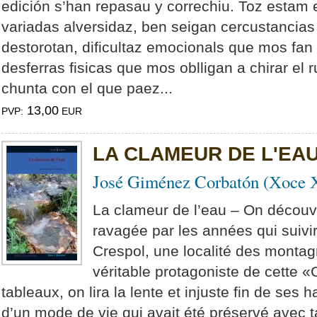
edición s’han repasau y correchiu. Toz estam
variadas alversidaz, ben seigan cercustancia
destorotan, dificultaz emocionals que mos fan r
desferras fisicas que mos oblligan a chirar el
chunta con el que paez...
13,00
PVP:
EUR
LA CLAMEUR DE L'EA
José Giménez Corbatón (Хoce
La clameur de l’eau – On découvr
ravagée par les années qui suivire
Crespol, une localité des montagn
véritable protagoniste de cette 
tableaux, on lira la lente et injuste fin de ses h
d’un mode de vie qui avait été préservé avec ta