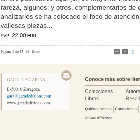
rareza, algunos; y otros, complementarios de e
analizarlos se ha colocado el foco de atenció
valiosas piezas...
22,00
PVP:
EUR
Página: 9 de 15.
141 libros
<<
<
4
GARA D'EDIZIONS
Conoce más sobre lite
E-50010
Zaragoza
Colecciones
Autor
moc.snoizidedarag@arag
Libros
Reseñ
www.garadedizions.com
Quiénes somos
Condiciones
© Gara d'Edizions