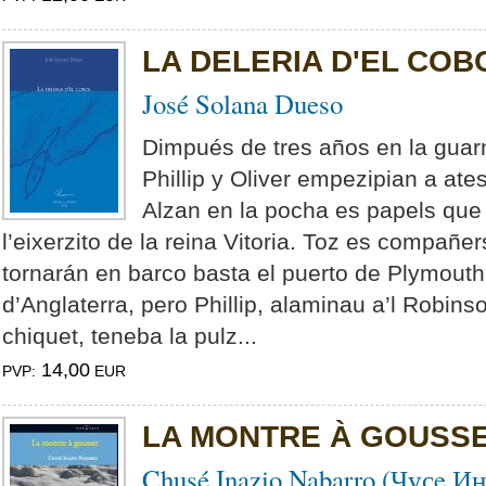
LA DELERIA D'EL COB
José Solana Dueso
Dimpués de tres años en la guarni
Phillip y Oliver empezipian a ate
Alzan en la pocha es papels que 
l’eixerzito de la reina Vitoria. Toz es compañ
tornarán en barco basta el puerto de Plymouth
d’Anglaterra, pero Phillip, alaminau a’l Robi
chiquet, teneba la pulz...
14,00
PVP:
EUR
LA MONTRE À GOUSS
Chusé Inazio Nabarro (Чусe И