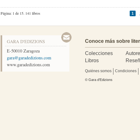
Página: 1 de 15.
141 libros
1
GARA D'EDIZIONS
Conoce más sobre lite
E-50010
Zaragoza
Colecciones
Autor
moc.snoizidedarag@arag
Libros
Reseñ
www.garadedizions.com
Quiénes somos
Condiciones
© Gara d'Edizions