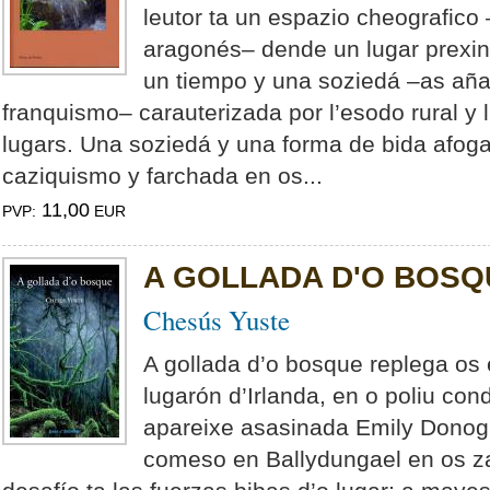
leutor ta un espazio cheografico
aragonés– dende un lugar prexina
un tiempo y una soziedá –as añ
franquismo– carauterizada por l’esodo rural y
lugars. Una soziedá y una forma de bida afoga
caziquismo y farchada en os...
11,00
PVP:
EUR
A GOLLADA D'O BOSQ
Chesús Yuste
A gollada d’o bosque replega os
lugarón d’Irlanda, en o poliu co
apareixe asasinada Emily Donogh
comeso en Ballydungael en os z