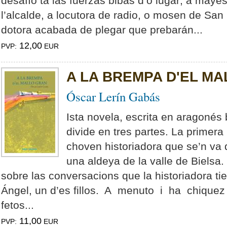
desafío ta las fuerzas bibas d’o lugar; a mayest
l’alcalde, a locutora de radio, o mosen de S
dotora acabada de plegar que prebarán...
12,00
PVP:
EUR
A LA BREMPA D'EL M
Óscar Lerín Gabás
Ista novela, escrita en aragonés 
divide en tres partes. La primera
choven historiadora que se’n va 
una aldeya de la valle de Bielsa
sobre las conversacions que la historiadora t
Ángel, un d’es fillos. A menuto i ha chiquez
fetos...
11,00
PVP:
EUR