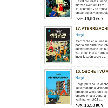
Castafiore fer-les una 
marcha aventau. Pero… e
cai a tombos y se trenca 
empandullos y as engul
16,50
PVP:
EUR
17. ATERRIZACH
Hergé
Aterrizache en a Luna u
podría aber luziu iste te
desfriaremos con iste al
van enlaminar a Hergé ta
investigazión sobre a...
16. OBCHETIVO 
Hergé
Hergé preixina un viache
Ye verdat que o visionari
precursor Wells, un d'os
ombres enta la Luna -am
va filmar en 1902 a...
16,50
PVP:
EUR