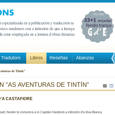
1992-2026
33+1
 espezializada en a publicazión y traduczión ta
lasicos mudernos con a intinzión de que a luenga
a estar emplegada en a leutura d'obras literarias
Tradutors
Libros
Reseñas
Abanzas
venturas de Tintín"
N "AS AVENTURAS DE TINTÍN"
D'A CASTAFIORE
art, Nestor le comunica a lo Capitán Haddock a intinzión d'a diva Bianca