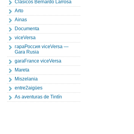
Clásicos Bernardo Larrosa
Arto
Ainas
Documenta
viceVersa
гapaРоссия viceVersa —
Gara Rusia
garaFrance viceVersa
Mareta
Miszelania
entre2aigües
As aventuras de Tintín