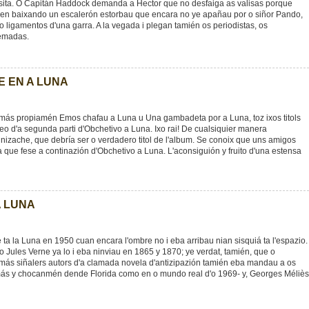
vesita. O Capitán Haddock demanda a Hector que no desfaiga as valisas porque
n baixando un escalerón estorbau que encara no ye apañau por o siñor Pando,
o ligamentos d'una garra. A la vegada i plegan tamién os periodistas, os
emadas.
E EN A LUNA
 más propiamén Emos chafau a Luna u Una gambadeta por a Luna, toz ixos titols
beo d'a segunda parti d'Obchetivo a Luna. Ixo rai! De cualsiquier manera
unizache, que debría ser o verdadero titol de l'album. Se conoix que uns amigos
 que fese a continazión d'Obchetivo a Luna. L'aconsiguión y fruito d'una estensa
A LUNA
 ta la Luna en 1950 cuan encara l'ombre no i eba arribau nian sisquiá ta l'espazio.
o Jules Verne ya lo i eba ninviau en 1865 y 1870; ye verdat, tamién, que o
 más siñalers autors d'a clamada novela d'antizipazión tamién eba mandau a os
ás y chocanmén dende Florida como en o mundo real d'o 1969- y, Georges Méliès