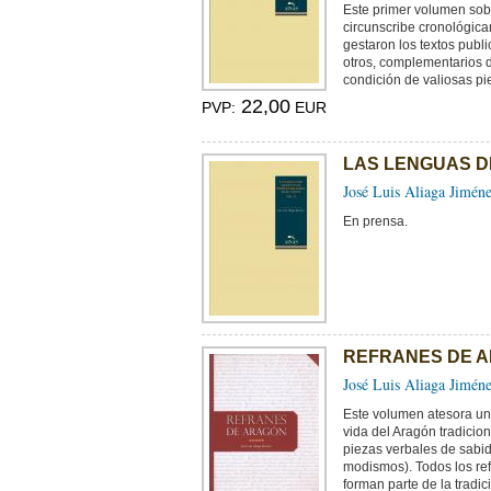
Este primer volumen 
circunscribe cronológic
gestaron los textos publi
otros, complementarios d
condición de valiosas pie
22,00
PVP:
EUR
LAS LENGUAS DE 
José Luis Aliaga Jimén
En prensa.
REFRANES DE 
José Luis Aliaga Jimén
Este volumen atesora un
vida del Aragón tradicio
piezas verbales de sabid
modismos). Todos los ref
forman parte de la tradici