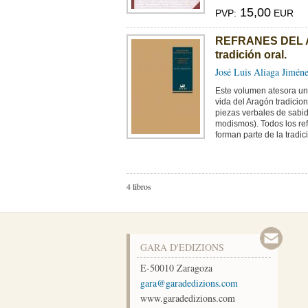
15,00
PVP:
EUR
REFRANES DEL AR
tradición oral.
José Luis Aliaga Jimén
Este volumen atesora un
vida del Aragón tradicio
piezas verbales de sabid
modismos). Todos los ref
forman parte de la tradici
4 libros
GARA D'EDIZIONS
E-50010
Zaragoza
moc.snoizidedarag@arag
www.garadedizions.com