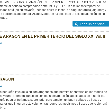
sobre LAS LENGUAS DE ARAGÓN EN EL PRIMER TERCIO DEL SIGLO VEINTE se
amente al periodo comprendido entre 1901 y 1917. En ese lapso temporal se
cados aquí (en su mayoría, inéditos hasta la fecha; de singular rareza, algunos; y
e ediciones anteriores). Al analizarlos se ha colocado el foco de atención en su
zas...
Leer un anticipo
ARAGÓN EN EL PRIMER TERCIO DEL SIGLO XX. Vol. II
ez
ARAGÓN
ez
a pequeña joya de la cultura aragonesa que permite adentrarse en los modos de
nal y rural, ahora en trance de completa desaparición, aquilatados en magníficas
uría popular (refranes, sobre todo, pero también un buen puñado de frases y
ranes que integran este volumen (así como los modismos y frases que lo cierran)
ón...