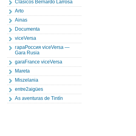
Clásicos Bernardo Larrosa
Arto
Ainas
Documenta
viceVersa
гapaРоссия viceVersa —
Gara Rusia
garaFrance viceVersa
Mareta
Miszelania
entre2aigües
As aventuras de Tintín