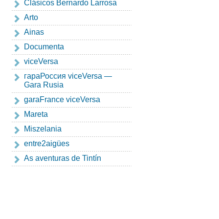
Clásicos Bernardo Larrosa
Arto
Ainas
Documenta
viceVersa
гapaРоссия viceVersa —
Gara Rusia
garaFrance viceVersa
Mareta
Miszelania
entre2aigües
As aventuras de Tintín