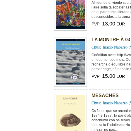
Allí donde el viento sopl
l’aire sofla ta sobater a
en el paronama literario
desconocidos, a la zona d
13,00
PVP:
EUR
LA MONTRE À G
Chusé Inazio Nabarro 
Coédition avec http://ww
uniquement de mots. De m
recherche d’équilibre na
personnage, né dans le So
15,00
PVP:
EUR
MESACHES
Chusé Inazio Nabarro 
Os feitos que se recont
1974 e 1977. Ta par d’al
conchunta con os suyos 
nineza ta l’adoleszenzi
nineza, no pas...