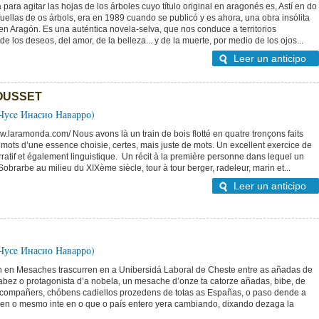
a para agitar las hojas de los árboles cuyo título original en aragonés es, Astí en do
s fuellas de os árbols, era en 1989 cuando se publicó y es ahora, una obra insólita
 en Aragón. Es una auténtica novela-selva, que nos conduce a territorios
e los deseos, del amor, de la belleza... y de la muerte, por medio de los ojos...
Leer un anticipo
OUSSET
(Чусe Инасио Наварро)
w.laramonda.com/ Nous avons là un train de bois flotté en quatre tronçons faits
ots d’une essence choisie, certes, mais juste de mots. Un excellent exercice de
rratif et également linguistique. Un récit à la première personne dans lequel un
brarbe au milieu du XIXème siècle, tour à tour berger, radeleur, marin et...
Leer un anticipo
(Чусe Инасио Наварро)
an en Mesaches trascurren en a Unibersidá Laboral de Cheste entre as añadas de
abez o protagonista d’a nobela, un mesache d’onze ta catorze añadas, bibe, de
compañers, chóbens cadiellos prozedens de totas as Españas, o paso dende a
a en o mesmo inte en o que o país entero yera cambiando, dixando dezaga la