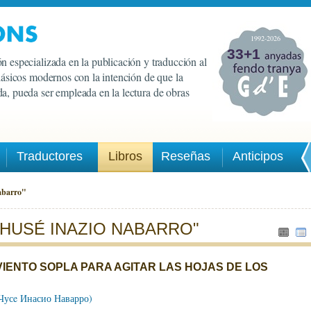
1992-2026
33+1
n especializada en la publicación y traducción al
clásicos modernos con la intención de que la
a, pueda ser empleada en la lectura de obras
Traductores
Libros
Reseñas
Anticipos
abarro"
CHUSÉ INAZIO NABARRO"
VIENTO SOPLA PARA AGITAR LAS HOJAS DE LOS
(Чусe Инасио Наварро)