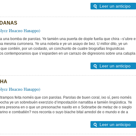
Leer un anticipo
RDANAS
(Чусe Инасио Наварро)
na una bomba de parolas. Ye tamién una puerta de dople fuella que chira –s’ubre e
a mesma curronera. Ye una nobela e ye un asayo de bez. U millor dito, ye un
l, que contién, por un costasto, un conchunto de cuatre biografías linguisticas
ogos contemporanios que s’esparden en un carrazo de digresions sobre una catupla
Leer un anticipo
CHA
(Чусe Инасио Наварро)
trampos feita només que con parolas. Parolas de buen coral, ixo sí, pero només
ocha ye un sobrebuén exerzizio d’impostazión narratiba e tamién lingüistica. Ye
imera presona en o que un presonache naxito en o Sobrarbe de metaz de o sieglo
arino e combatién? nos reconta o suyo biache bital arredol de o mundo e de a
Leer un anticipo