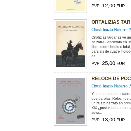
12,00
PVP:
EUR
ORTALIZIAS TA
Chusé Inazio Nabarro 
Ortalizias tardanas ye u
se zarra– encaxata en un
libro, eterochenio e tota
parzials de cuatre filol
de...
25,00
PVP:
EUR
RELOCH DE PO
Chusé Inazio Nabarro 
Ye una nabata de cuatre 
que parolas. Reloch de p
un relato narrato en pr
XIX ¿pastor, nabatero, m
suya...
13,00
PVP:
EUR