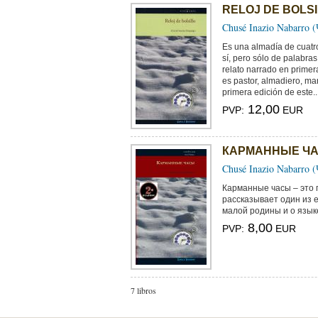
RELOJ DE BOLS
Chusé Inazio Nabarro 
Es una almadía de cuatr
sí, pero sólo de palabras
relato narrado en primer
es pastor, almadiero, ma
primera edición de este..
12,00
PVP:
EUR
КАРМАННЫЕ Ч
Chusé Inazio Nabarro 
Карманные часы – это 
рассказывает один из 
малой родины и о языке 
8,00
PVP:
EUR
7 libros