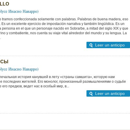
ILLO
(Чусe Инасио Наварро)
o tramos confeccionada solamente con palabras. Palabras de buena madera, eso
. Es un excelente ejercicio de impostación narrativa y también lingüística. Es un
a persona en el que un personaje nacido en Sobrarbe, a mitad del siglo XIX y que
rino y combatiente, nos cuenta su viaje vital alrededor del mundo y su lengua. La
.
Leer un anticipo
АСЫ
(Чусe Инасио Наварро)
печальная история канувшей в лету «страны самшита», которую нам
ее последних жителей. Его монолог, пронизанный размышлениями о судьбе
его предков, ведет нас в особый мир, в...
Leer un anticipo