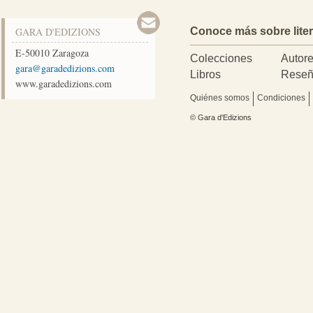
GARA D'EDIZIONS
Conoce más sobre lite
E-50010
Zaragoza
Colecciones
Autor
moc.snoizidedarag@arag
Libros
Reseñ
www.garadedizions.com
Quiénes somos
Condiciones
© Gara d'Edizions