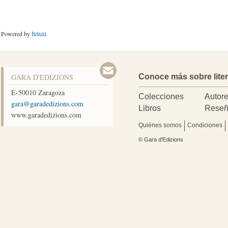
Powered by
Issuu
GARA D'EDIZIONS
Conoce más sobre lite
E-50010
Zaragoza
Colecciones
Autor
moc.snoizidedarag@arag
Libros
Reseñ
www.garadedizions.com
Quiénes somos
Condiciones
© Gara d'Edizions