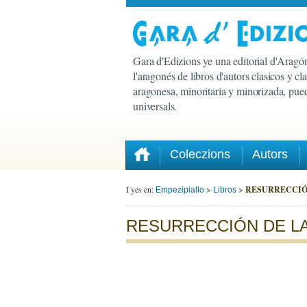
Gara d'Edizions ye una editorial d'Aragón
l'aragonés de libros d'autors clasicos y c
aragonesa, minoritaria y minorizada, pued
universals.
Coleczions
Autors
I yes en:
>
>
RESURRECCIÓ
Empezipiallo
Libros
RESURRECCIÓN DE L