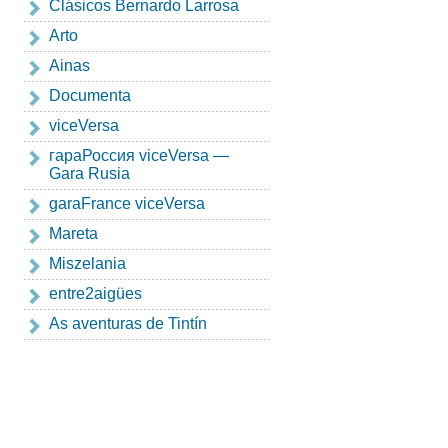
Clásicos Bernardo Larrosa
Arto
Ainas
Documenta
viceVersa
гapaРоссия viceVersa —
Gara Rusia
garaFrance viceVersa
Mareta
Miszelania
entre2aigües
As aventuras de Tintín