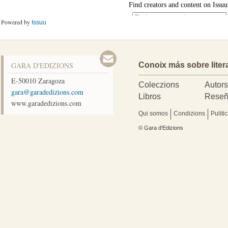
Powered by
Issuu
GARA D'EDIZIONS
Conoix más sobre liter
E-50010
Zaragoza
Coleczions
Autor
moc.snoizidedarag@arag
Libros
Reseñ
www.garadedizions.com
Qui somos
Condizions
Puliti
© Gara d'Edizions