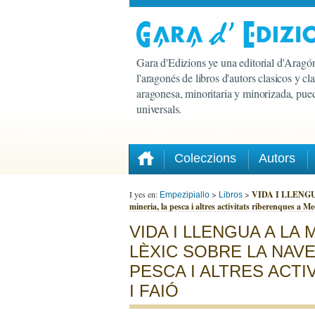
Gara d'Edizions ye una editorial d'Aragón
l'aragonés de libros d'autors clasicos y c
aragonesa, minoritaria y minorizada, pued
universals.
Coleczions
Autors
I yes en:
>
>
VIDA I LLENGUA A
Empezipiallo
Libros
mineria, la pesca i altres activitats riberenques a M
VIDA I LLENGUA A LA 
LÈXIC SOBRE LA NAVE
PESCA I ALTRES ACT
I FAIÓ