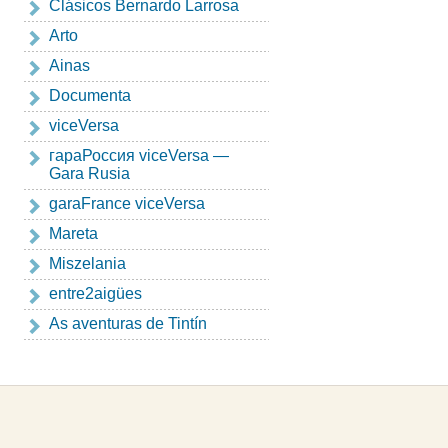
Clásicos Bernardo Larrosa
Arto
Ainas
Documenta
viceVersa
гapaРоссия viceVersa —
Gara Rusia
garaFrance viceVersa
Mareta
Miszelania
entre2aigües
As aventuras de Tintín