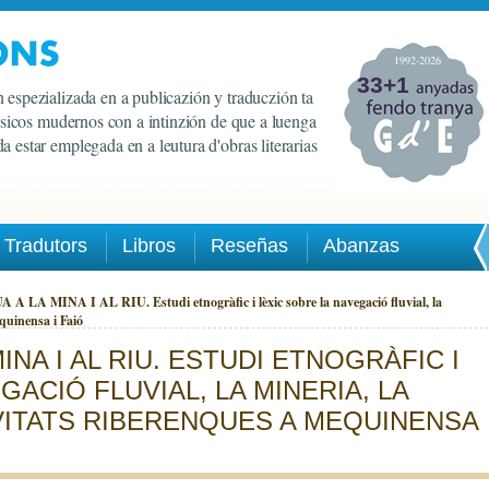
1992-2026
33+1
 espezializada en a publicazión y traduczión ta
lasicos mudernos con a intinzión de que a luenga
a estar emplegada en a leutura d'obras literarias
Tradutors
Libros
Reseñas
Abanzas
 LA MINA I AL RIU. Estudi etnogràfic i lèxic sobre la navegació fluvial, la
equinensa i Faió
MINA I AL RIU. ESTUDI ETNOGRÀFIC I
GACIÓ FLUVIAL, LA MINERIA, LA
IVITATS RIBERENQUES A MEQUINENSA