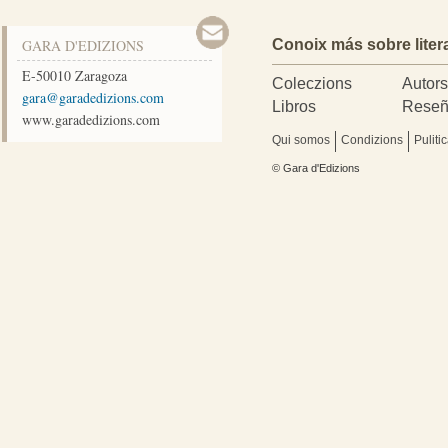
GARA D'EDIZIONS
Conoix más sobre liter
E-50010
Zaragoza
Coleczions
Autor
moc.snoizidedarag@arag
Libros
Reseñ
www.garadedizions.com
Qui somos
Condizions
Puliti
© Gara d'Edizions