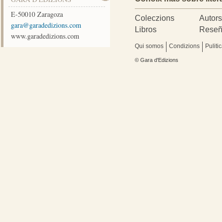
E-50010
Zaragoza
Coleczions
Autor
moc.snoizidedarag@arag
Libros
Reseñ
www.garadedizions.com
Qui somos
Condizions
Puliti
© Gara d'Edizions