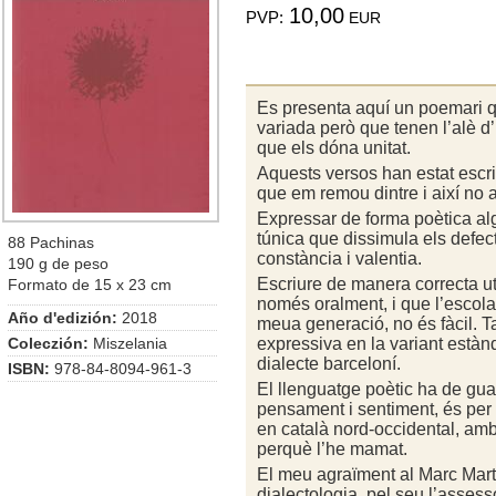
10,00
PVP:
EUR
Es presenta aquí un poemari q
variada però que tenen l’alè 
que els dóna unitat.
Aquests versos han estat escrits
que em remou dintre i així no a
Expressar de forma poètica al
túnica que dissimula els defec
88 Pachinas
constància i valentia.
190 g de peso
Escriure de manera correcta ut
Formato de 15 x 23 cm
només oralment, i que l’escola
Año d'edizión:
2018
meua generació, no és fàcil. 
expressiva en la variant estàn
Coleczión:
Miszelania
dialecte barceloní.
ISBN:
978-84-8094-961-3
El llenguatge poètic ha de guard
pensament i sentiment, és per
en català nord-occidental, amb
perquè l’he mamat.
El meu agraïment al Marc Martí
dialectologia, pel seu l’assessor