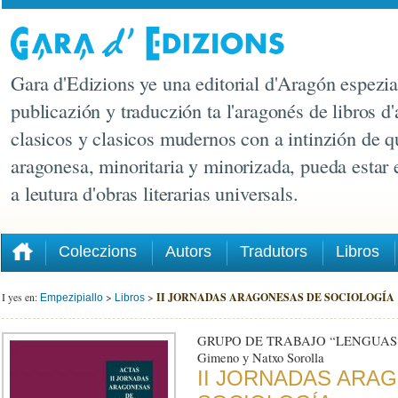
Gara d'Edizions ye una editorial d'Aragón espezia
publicazión y traduczión ta l'aragonés de libros d'
clasicos y clasicos mudernos con a intinzión de q
aragonesa, minoritaria y minorizada, pueda estar
a leutura d'obras literarias universals.
Coleczions
Autors
Tradutors
Libros
I yes en:
>
>
II JORNADAS ARAGONESAS DE SOCIOLOGÍA
Empezipiallo
Libros
GRUPO DE TRABAJO “LENGUAS E 
Gimeno y Natxo Sorolla
II JORNADAS ARA