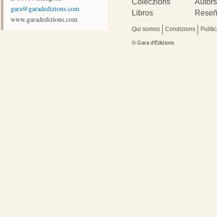
Coleczions
Autor
moc.snoizidedarag@arag
Libros
Reseñ
www.garadedizions.com
Qui somos
Condizions
Puliti
© Gara d'Edizions