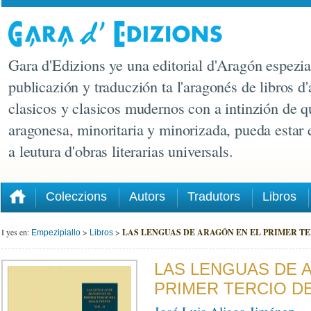
Gara d'Edizions ye una editorial d'Aragón espezia
publicazión y traduczión ta l'aragonés de libros d'
clasicos y clasicos mudernos con a intinzión de q
aragonesa, minoritaria y minorizada, pueda estar
a leutura d'obras literarias universals.
Coleczions
Autors
Tradutors
Libros
I yes en:
>
>
LAS LENGUAS DE ARAGÓN EN EL PRIMER TERC
Empezipiallo
Libros
LAS LENGUAS DE 
PRIMER TERCIO DEL
José Luis Aliaga Jiménez