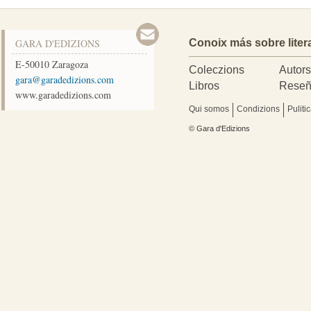
GARA D'EDIZIONS
Conoix más sobre liter
E-50010
Zaragoza
Coleczions
Autor
moc.snoizidedarag@arag
Libros
Reseñ
www.garadedizions.com
Qui somos
Condizions
Puliti
© Gara d'Edizions