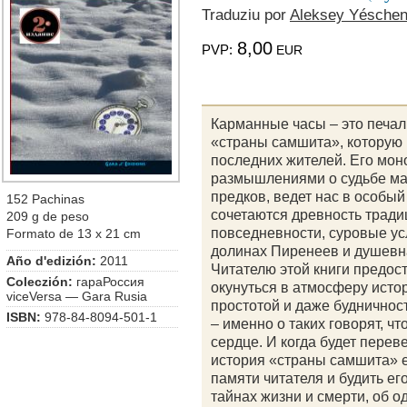
Traduziu por
Aleksey Yésche
8,00
PVP:
EUR
Карманные часы – это печал
«страны самшита», которую 
последних жителей. Его мон
размышлениями о судьбе мал
предков, ведет нас в особый
152 Pachinas
сочетаются древность тради
209 g de peso
повседневности, суровые ус
Formato de 13 x 21 cm
долинах Пиренеев и душевн
Año d'edizión:
2011
Читателю этой книги предос
Coleczión:
гapaРоссия
окунуться в атмосферу исто
viceVersa — Gara Rusia
простотой и даже будничност
ISBN:
978-84-8094-501-1
– именно о таких говорят, чт
сердце. И когда будет перев
история «страны самшита» е
памяти читателя и будить е
тайнах жизни и смерти, об о