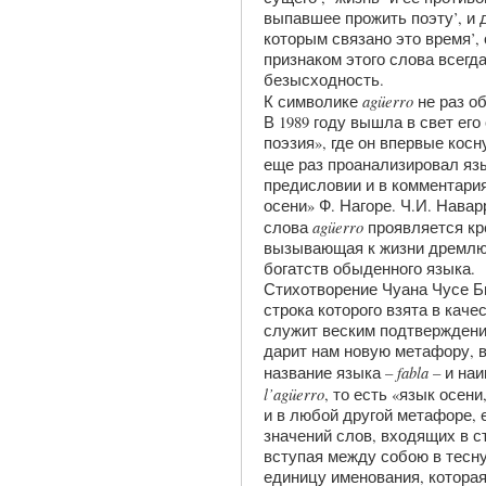
выпавшее прожить поэту’, и д
которым связано это время’
признаком этого слова всегд
безысходность.
ag
ü
erro
К символике
не раз о
В 1989 году вышла в свет его
поэзия», где он впервые косну
еще раз проанализировал я
предисловии и в комментари
осени» Ф. Нагоре. Ч.И. Навар
ag
ü
erro
слова
проявляется кр
вызывающая к жизни дремлю
богатств обыденного языка.
Стихотворение Чуана Чусе Б
строка которого взята в каче
служит веским подтверждени
дарит нам новую метафору, в
fabla
название языка –
– и на
l
’
ag
ü
erro
, то есть «язык осени
и в любой другой метафоре, 
значений слов, входящих в с
вступая между собою в тесну
единицу именования, котора