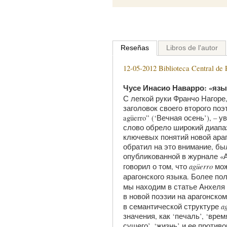
Reseñas
Libros de l'autor
12-05-2012 Biblioteca Central de P
Чусе Инасио Наварро: «язы
С легкой руки Франчо Нагоре
заголовок своего второго поэ
ag
ü
erro
” (‘Вечная осень’), – у
слово обрело широкий диапаз
ключевых понятий новой араг
обратил на это внимание, был
опубликованной в журнале «А
ag
ü
erro
говорил о том, что
мож
арагонского языка. Более п
мы находим в статье Анхеля
в новой поэзии на арагонском
a
в семантической структуре
значения, как ‘печаль’, ‘врем
сущего’, ‘жизнь’ и ее противо