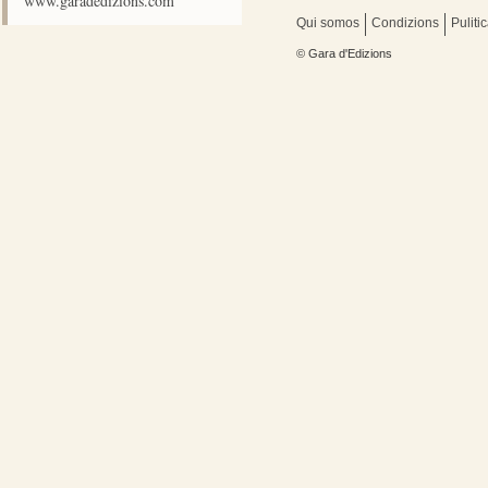
www.garadedizions.com
Qui somos
Condizions
Puliti
© Gara d'Edizions