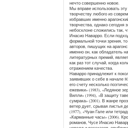
нечто совершенно новое.
Мы вправе использовать эту
творчеству любого из соврем
избравших именно арагонский
творчества, однако сегодня 
небосклоне сложились так, чт
Инасио Наварро. Если подход
формальной точки зрения, то 
авторов, пишущих на арагонс
именно он, как обладатель н
литературных премий, являет
как раз тот случай, когда к
отражением качества.
Наварро принадлежит к поко
заявивших о себе в начале 8
его счету несколько поэтиче
ежевики» (1983), «Ледяное зе
Вилли» (1994), «В защиту тав
сумрака» (2001). В жанре про
ветер дует, срывая листья д
(1977), «Чуан Гале или тетрад
«Карманные часы» (2006). Кр
романов, Чусе Инасио Навар
новелл и рассказов, опубли