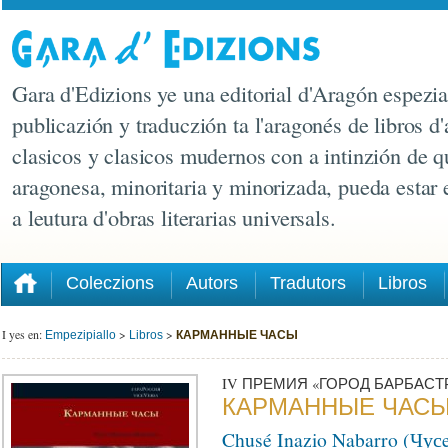
Gara d'Edizions ye una editorial d'Aragón espezia
publicazión y traduczión ta l'aragonés de libros d'
clasicos y clasicos mudernos con a intinzión de q
aragonesa, minoritaria y minorizada, pueda estar
a leutura d'obras literarias universals.
Coleczions
Autors
Tradutors
Libros
I yes en:
>
>
КАРМАННЫЕ ЧАСЫ
Empezipiallo
Libros
IV ПРЕМИЯ «ГОРОД БАРБАСТ
КАРМАННЫЕ ЧАС
Chusé Inazio Nabarro (Чу