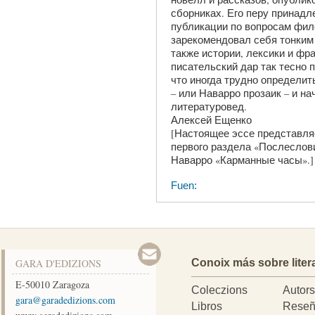
сборниках. Его перу принад
публикации по вопросам фило
зарекомендовал себя тонким
также истории, лексики и фра
писательский дар так тесно 
что иногда трудно определит
– или Наварро прозаик – и н
литературовед.
Алексей Ещенко
[Настоящее эссе представля
первого раздела «Послеслови
Наварро «Карманные часы».]
Fuen:
GARA D'EDIZIONS
Conoix más sobre liter
E-50010
Zaragoza
Coleczions
Autor
moc.snoizidedarag@arag
Libros
Reseñ