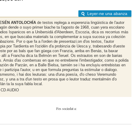
Leyer-ne una abanza
ESÉN ANTOLOCHÍA
de testos replega a esperenzia lingüistica de l'autor
agón dende o suyo primer biache ta l'agosto de 1968, cuan yera escolano
udios Ispanicos en a Unibersidá d'Aberdeen, Escozia, dica os recorrius más
ns, en que buscaba materials ta complementar a suya sucosa ya colezión
bazions. Por o que fa a l'orden de presentazi;on d'os textos, l'autor
ipia por Tardienta en l'ozidén d'a probinzia de Uesca y, trabesando d'ueste
este por as bals que fan güega con Franzia, arriba en Benás, ta baxar
 allí a Francha dica ta Belmón en Teruel. Os estrautos en son de barias
s. Amás d'as combersas en que no entrebiene l'imbestigador, como a polida
tazión de Parzán, en a Balle Bielsa, tamién se i ha encluyiu entrebistas en
 i partizipa l'autor, u en que formula preguntas ta estimular o dialogo.
smesmo, i hai dos leuturas: una d'una poesía, d'o cheso Veremundo
z, y una a tra d'un testo en prosa que o leutor traduz mentalmén d'o
lán ta la suya fabla local.
CD AUDIO
Fes sociedat a: