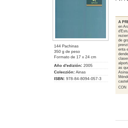
A PR
en Ar
d'Est
rezie
de gra
prenz
144 Pachinas
enta 
350 g de peso
dende
Formato de 17 x 24 cm
clase
alpor
Año d'edizión:
2005
as que
Coleczión:
Ainas
Asina
Ménde
ISBN:
978-84-8094-057-3
castel
CON 