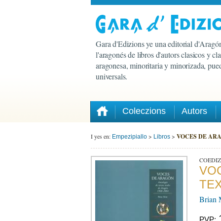
Gara d'Edizions ye una editorial d'Aragón
l'aragonés de libros d'autors clasicos y c
aragonesa, minoritaria y minorizada, pued
universals.
Coleczions
Autors
I yes en:
>
>
VOCES DE ARAGÓN
Empezipiallo
Libros
COEDIZ
VO
TEX
Brian 
PVP: