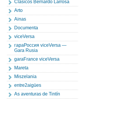
Clásicos Bernardo Larrosa
Arto
Ainas
Documenta
viceVersa
гapaРоссия viceVersa —
Gara Rusia
garaFrance viceVersa
Mareta
Miszelania
entre2aigües
As aventuras de Tintín