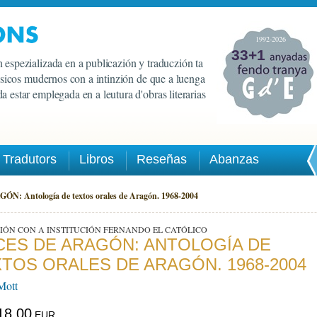
1992-2026
33+1
 espezializada en a publicazión y traduczión ta
lasicos mudernos con a intinzión de que a luenga
a estar emplegada en a leutura d'obras literarias
Tradutors
Libros
Reseñas
Abanzas
: Antología de textos orales de Aragón. 1968-2004
IÓN CON A INSTITUCIÓN FERNANDO EL CATÓLICO
CES DE ARAGÓN: ANTOLOGÍA DE
TOS ORALES DE ARAGÓN. 1968-2004
Mott
18,00
EUR