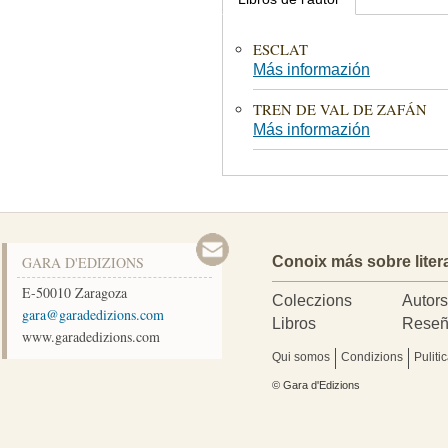
ESCLAT
Más informazión
TREN DE VAL DE ZAFÁN
Más informazión
GARA D'EDIZIONS
Conoix más sobre liter
E-50010
Zaragoza
Coleczions
Autor
moc.snoizidedarag@arag
Libros
Reseñ
www.garadedizions.com
Qui somos
Condizions
Puliti
© Gara d'Edizions