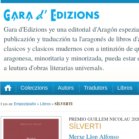
Gara d'Edizions ye una editorial d'Aragón espezia
publicazión y traduczión ta l'aragonés de libros d'
clasicos y clasicos mudernos con a intinzión de q
aragonesa, minoritaria y minorizada, pueda estar
a leutura d'obras literarias universals.
Coleczions
Autors
Tradutors
Libros
I yes en:
>
>
SÍLVERTI
Empezipiallo
Libros
PREMIO GUILLEM NICOLAU 20
SÍLVERTI
Merxe Llop Alfonso