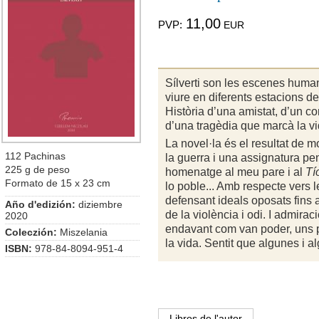
11,00
PVP:
EUR
Sílverti son les escenes human
viure en diferents estacions de
Història d’una amistat, d’un co
d’una tragèdia que marcà la vid
La novel·la és el resultat de
112 Pachinas
la guerra i una assignatura pe
225 g de peso
homenatge al meu pare i al
Tí
Formato de 15 x 23 cm
lo poble... Amb respecte vers l
defensant ideals oposats fins 
Año d'edizión:
diziembre
de la violència i odi. I admirac
2020
endavant com van poder, uns pit
Coleczión:
Miszelania
la vida. Sentit
que algunes i al
ISBN:
978-84-8094-951-4
Libros de l'autor