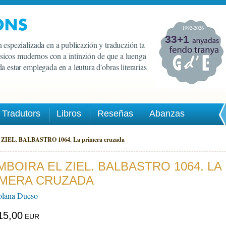
1992-2026
33+1
 espezializada en a publicazión y traduczión ta
lasicos mudernos con a intinzión de que a luenga
a estar emplegada en a leutura d'obras literarias
Tradutors
Libros
Reseñas
Abanzas
IEL. BALBASTRO 1064. La primera cruzada
MBOIRA EL ZIEL. BALBASTRO 1064. LA
IMERA CRUZADA
olana Dueso
15,00
EUR