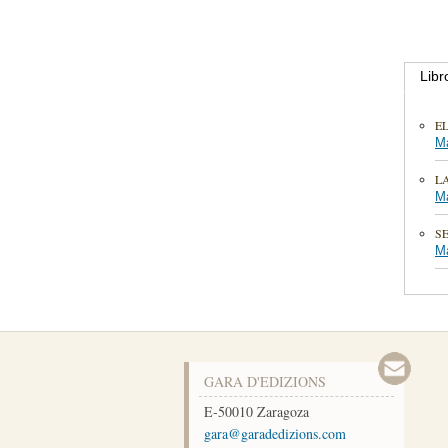
Libr
E
Má
L
Má
SE
Má
GARA D'EDIZIONS
E-50010
Zaragoza
moc.snoizidedarag@arag