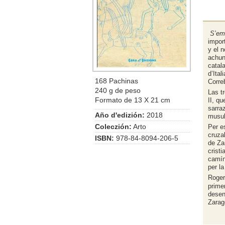
S’emb
impor
y el 
achun
catal
d’Ita
168 Pachinas
Corre
240 g de peso
Las t
Formato de 13 X 21 cm
II, q
sarra
Año d'edizión:
2018
musu
Coleczión:
Arto
Per e
cruza
ISBN:
978-84-8094-206-5
de Za
crist
camín
per la
Roger
primer
desen
Zarag