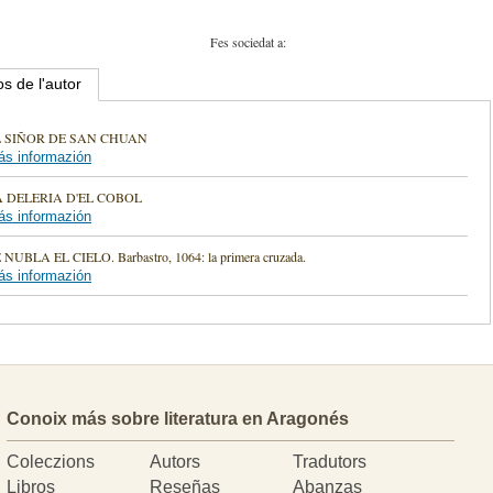
Fes sociedat a:
os de l'autor
L SIÑOR DE SAN CHUAN
s informazión
A DELERIA D'EL COBOL
s informazión
 NUBLA EL CIELO. Barbastro, 1064: la primera cruzada.
s informazión
Conoix más sobre literatura en Aragonés
Coleczions
Autors
Tradutors
Libros
Reseñas
Abanzas