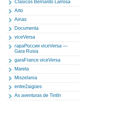
Clásicos Bernardo Larrosa
Arto
Ainas
Documenta
viceVersa
гapaРоссия viceVersa —
Gara Rusia
garaFrance viceVersa
Mareta
Miszelania
entre2aigües
As aventuras de Tintín