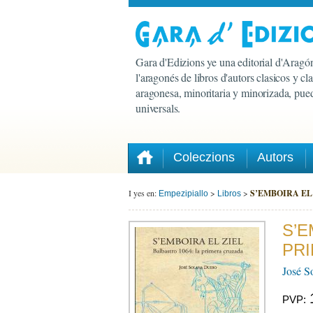
Gara d'Edizions ye una editorial d'Aragón
l'aragonés de libros d'autors clasicos y c
aragonesa, minoritaria y minorizada, pued
universals.
Coleczions
Autors
I yes en:
>
>
S’EMBOIRA EL Z
Empezipiallo
Libros
S’E
PR
José S
PVP: