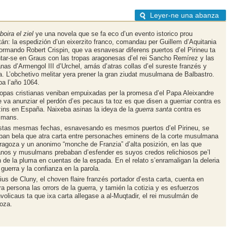
Leyer-ne una abanza
oira el ziel
ye una novela que se fa eco d’un evento istorico prou
tán: la espedizión d’un eixerzito franco, comandau per Guillem d’Aquitania
normando Robert Crispin, que va esnavesar diferens puertos d’el Pirineu ta
tar-se en Graus con las tropas aragonesas d’el rei Sancho Remírez y las
anas d’Armengol III d’Urchel, amás d’atras collas d’el sureste franzés y
lia. L’obchetivo melitar yera prener la gran ziudat musulmana de Balbastro.
ba l’año 1064.
ropas cristianas veniban empuixadas per la promesa d’el Papa Aleixandre
ue va anunziar el perdón d’es pecaus ta toz es que disen a guerriar contra es
zins en España. Naixeba asinas la ideya de la
guerra santa
contra es
lmans.
stas mesmas fechas, esnavesando es mesmos puertos d’el Pirineu, se
ban bela que atra carta entre personaches eminens de la corte musulmana
ragoza y un anonimo “monche de Franzia” d’alta posizión, en las que
ianos y musulmans prebaban d’esfender es suyos credos relichiosos pe’l
 de la pluma en cuentas de la espada. En el relato s’enramaligan la deleria
 guerra y la confianza en la parola.
ius de Cluny, el choven flaire franzés portador d’esta carta, cuenta en
a persona las orrors de la guerra, y tamién la cotizia y es
esfuerzos
volicaus ta que ixa carta allegase a al-Muqtadir, el rei musulmán de
oza.