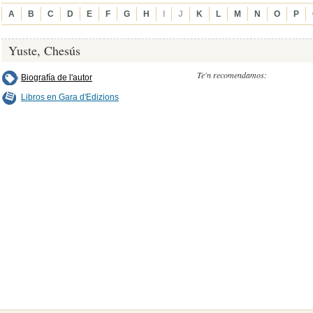
A
B
C
D
E
F
G
H
I
J
K
L
M
N
O
P
Yuste, Chesús
Te'n recomendamos:
Biografía de l'autor
Libros en Gara d'Edizions