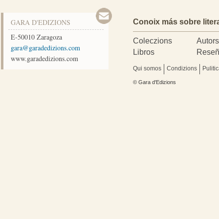
GARA D'EDIZIONS
Conoix más sobre liter
E-50010
Zaragoza
Coleczions
Autor
moc.snoizidedarag@arag
Libros
Reseñ
www.garadedizions.com
Qui somos
Condizions
Puliti
© Gara d'Edizions