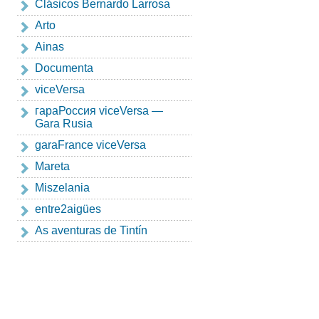
Clásicos Bernardo Larrosa
Arto
Ainas
Documenta
viceVersa
гapaРоссия viceVersa —
Gara Rusia
garaFrance viceVersa
Mareta
Miszelania
entre2aigües
As aventuras de Tintín