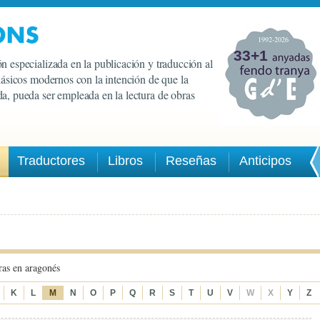
1992-2026
33+1
n especializada en la publicación y traducción al
clásicos modernos con la intención de que la
a, pueda ser empleada en la lectura de obras
Traductores
Libros
Reseñas
Anticipos
ras en aragonés
K
L
M
N
O
P
Q
R
S
T
U
V
W
X
Y
Z