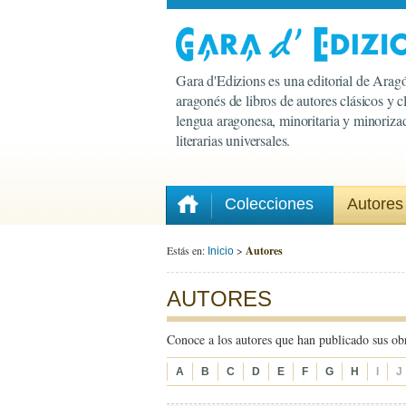
Gara d'Edizions es una editorial de Aragó
aragonés de libros de autores clásicos y 
lengua aragonesa, minoritaria y minorizad
literarias universales.
Colecciones
Autores
Estás en:
>
Autores
Inicio
AUTORES
Conoce a los autores que han publicado sus ob
A
B
C
D
E
F
G
H
I
J