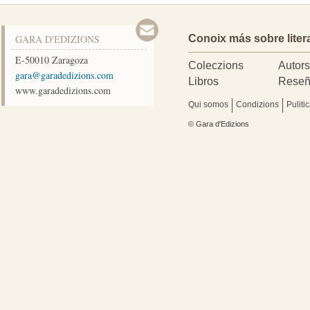
GARA D'EDIZIONS
Conoix más sobre liter
E-50010
Zaragoza
Coleczions
Autor
moc.snoizidedarag@arag
Libros
Reseñ
www.garadedizions.com
Qui somos
Condizions
Puliti
© Gara d'Edizions