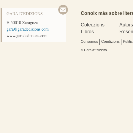
GARA D'EDIZIONS
Conoix más sobre liter
E-50010
Zaragoza
Coleczions
Autor
moc.snoizidedarag@arag
Libros
Reseñ
www.garadedizions.com
Qui somos
Condizions
Puliti
© Gara d'Edizions