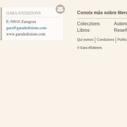
GARA D'EDIZIONS
Conoix más sobre liter
E-50010
Zaragoza
Coleczions
Autor
moc.snoizidedarag@arag
Libros
Reseñ
www.garadedizions.com
Qui somos
Condizions
Puliti
© Gara d'Edizions