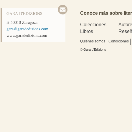
GARA D'EDIZIONS
Conoce más sobre lite
E-50010
Zaragoza
Colecciones
Autor
moc.snoizidedarag@arag
Libros
Reseñ
www.garadedizions.com
Quiénes somos
Condiciones
© Gara d'Edizions