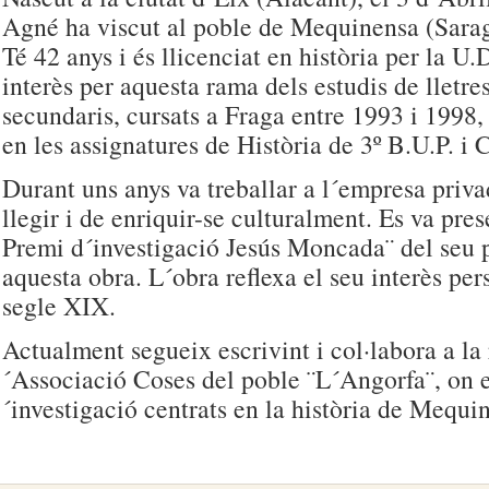
Agné ha viscut al poble de Mequinensa (Sarag
Té 42 anys i és llicenciat en història per la U.
interès per aquesta rama dels estudis de lletres
secundaris, cursats a Fraga entre 1993 i 1998,
en les assignatures de Història de 3º B.U.P. i 
Durant uns anys va treballar a l´empresa priva
llegir i de enriquir-se culturalment. Es va pres
Premi d´investigació Jesús Moncada¨ del seu 
aquesta obra. L´obra reflexa el seu interès pers
segle XIX.
Actualment segueix escrivint i col·labora a la 
´Associació Coses del poble ¨L´Angorfa¨, on e
´investigació centrats en la història de Mequi