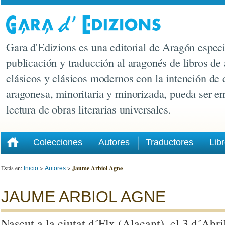
Gara d'Edizions es una editorial de Aragón especi
publicación y traducción al aragonés de libros de 
clásicos y clásicos modernos con la intención de 
aragonesa, minoritaria y minorizada, pueda ser e
lectura de obras literarias universales.
Colecciones
Autores
Traductores
Lib
Estás en:
>
>
Jaume Arbiol Agne
Inicio
Autores
JAUME ARBIOL AGNE
Nascut a la ciutat d´Elx (Alacant), el 3 d´Abr