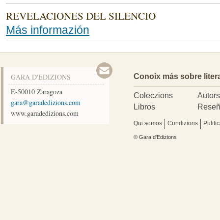
REVELACIONES DEL SILENCIO
Más informazión
GARA D'EDIZIONS
Conoix más sobre liter
E-50010
Zaragoza
Coleczions
Autor
moc.snoizidedarag@arag
Libros
Reseñ
www.garadedizions.com
Qui somos
Condizions
Puliti
© Gara d'Edizions