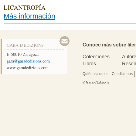
LICANTROPÍA
Más información
GARA D'EDIZIONS
Conoce más sobre lite
E-50010
Zaragoza
Colecciones
Autor
moc.snoizidedarag@arag
Libros
Reseñ
www.garadedizions.com
Quiénes somos
Condiciones
© Gara d'Edizions