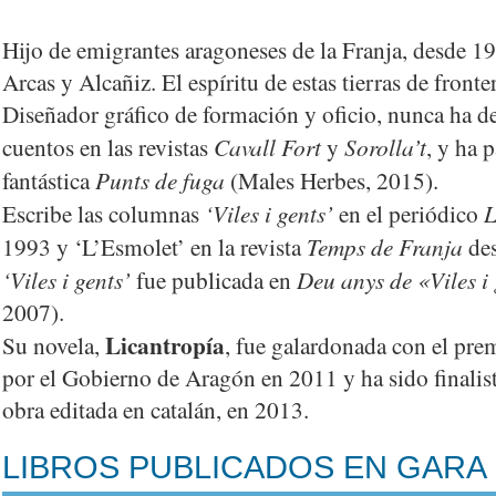
Hijo de emigrantes aragoneses de la Franja, desde 19
Arcas y Alcañiz. El espíritu de estas tierras de fronte
Diseñador gráfico de formación y oficio, nunca ha de
Cavall Fort
Sorolla’t
cuentos en las revistas
y
, y ha 
Punts de fuga
fantástica
(Males Herbes, 2015).
‘Viles i gents’
L
Escribe las columnas
en el periódico
Temps de Franja
1993 y ‘L’Esmolet’ en la revista
des
‘Viles i gents’
Deu anys de «Viles i
fue publicada en
2007).
Licantropía
Su novela,
, fue galardonada con el pr
por el Gobierno de Aragón en 2011 y ha sido finalist
obra editada en catalán, en 2013.
LIBROS PUBLICADOS EN GARA 